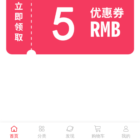





首页
分类
发现
购物车
我的