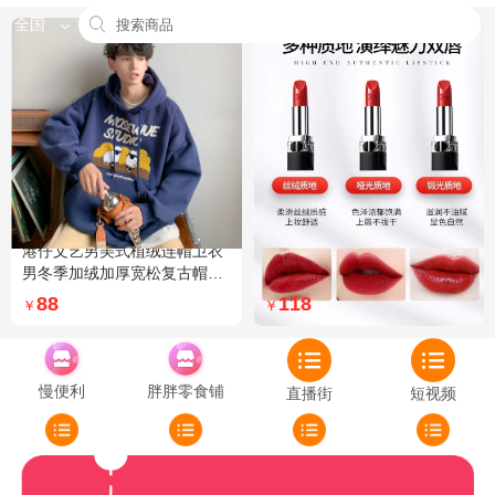
全国
港仔文艺男美式植绒连帽卫衣
Dior迪奥全新烈艳蓝金口红品
男冬季加绒加厚宽松复古帽衫
牌授权经典藤格纹饰带丝绒质
外套 XXL 加绒 5XL 灰色加绒
地999色号传奇红唇哑光 哑光
88
118
￥
￥
772
慢便利
胖胖零食铺
直播街
短视频