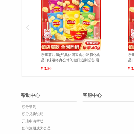
魔法士干脆面袋装20g/袋休闲膨化零
魔法士干脆面袋装20g/袋休
食品干吃充饥即食方便面 吮指嫩牛排
食品干吃充饥即食方便面 香
10包 1
包 1
7.00
7.00
¥
¥
帮助中心
客服中心
积分细则
积分兑换说明
开店申请帮助
如何注册成为会员