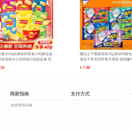
闲膨化零
魔法士干脆面袋装20g/袋休闲膨化零
海
烤鸡翅10
食品干吃充饥即食方便面 巴西烤肉10
厚多
包 1
7.00
4
¥
¥
商家指南
支付方式
如何管理店铺