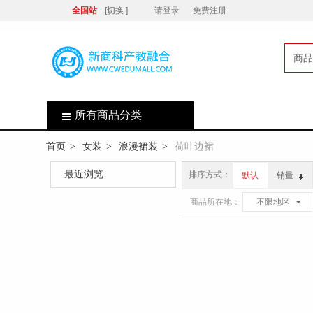
全国站
[切换 ]
请登录
免费注册
商品
店
所有商品分类
首页
女装
浪漫裙装
荷叶边裙
>
>
>
最近浏览
排序方式：
默认
销量
商品所在地：
不限地区