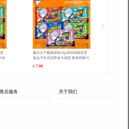
南黄肉菠萝蜜新鲜水果当季现摘肉
新疆库尔勒香梨新鲜现摘特级梨
汁 热卖 10-14斤
甜香酥梨5斤精选顺丰包邮【单果1
120g】 大果(500g以上
6.00
77.00
¥
售后服务
关于我们