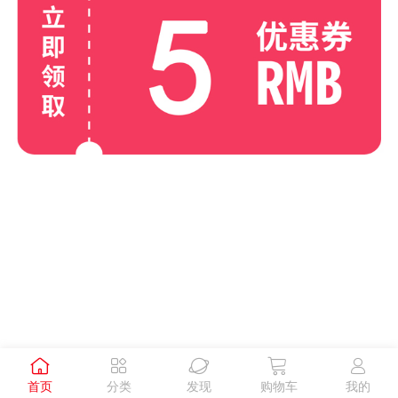





首页
分类
发现
购物车
我的