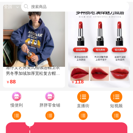
全国
港仔文艺男美式植绒连帽卫衣
Dior迪奥全新烈艳蓝金口红品
男冬季加绒加厚宽松复古帽衫
牌授权经典藤格纹饰带丝绒质
外套 XXL 加绒 5XL 灰色加绒
地999色号传奇红唇哑光 哑光
88
118
￥
￥
772
慢便利
胖胖零食铺
直播街
短视频