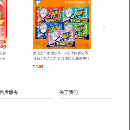
越莓干水果干果脯学生宿舍休闲零
小黑子蔡徐坤秋冬季新款加绒加
办公室零食
闲运动男ins搞笑篮球束脚长裤 M
图案联系客服
9.80
25.00
¥
售后服务
关于我们