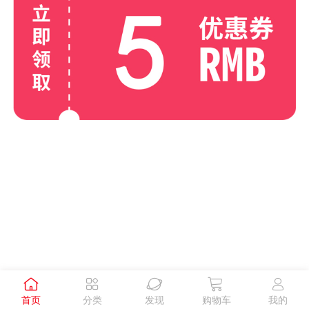





首页
分类
发现
购物车
我的