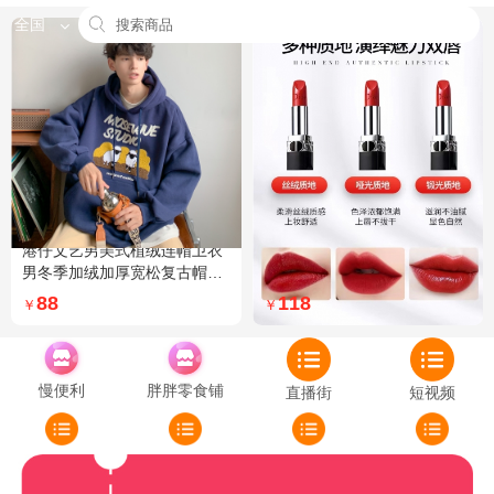
全国
港仔文艺男美式植绒连帽卫衣
Dior迪奥全新烈艳蓝金口红品
男冬季加绒加厚宽松复古帽衫
牌授权经典藤格纹饰带丝绒质
外套 XXL 加绒 5XL 灰色加绒
地999色号传奇红唇哑光 哑光
88
118
￥
￥
772
慢便利
胖胖零食铺
直播街
短视频