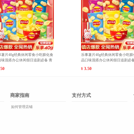
g经典休闲零食小吃膨化食
魔法士干脆面袋装20g/袋休闲膨化零
公休闲假日追剧必备 清
食品干吃充饥即食方便面 吮指嫩牛排
10包 1
7.00
¥
商家指南
支付方式
如何管理店铺