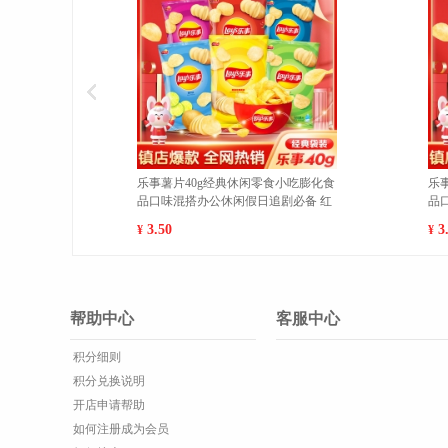
乐事薯片40g经典休闲零食小吃膨化食
乐事薯片40
品口味混搭办公休闲假日追剧必备 岩
品口味混搭办
烧海苔味 1
新黄瓜味 1
3.50
3.50
¥
¥
帮助中心
客服中心
积分细则
积分兑换说明
开店申请帮助
如何注册成为会员