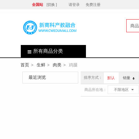
全国站
[切换 ]
请登录
免费注册
商品
店
所有商品分类
首页
生鲜
肉类
鸡腿
>
>
>
最近浏览
排序方式：
默认
销量
商品所在地：
不限地区