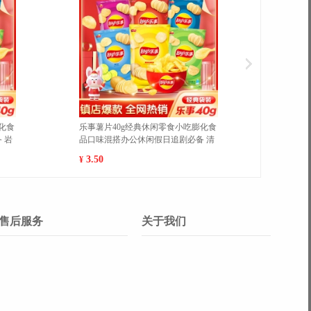
魔法士干脆面袋装20g/袋休闲膨化零
科颜氏金盏花爽肤
食品干吃充饥即食方便面 巴西烤肉10
收毛孔湿敷水补水
包 1
闭口 500ml
7.00
570.00
¥
¥
售后服务
关于我们