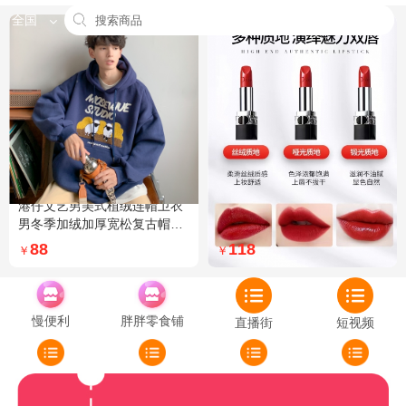
全国
港仔文艺男美式植绒连帽卫衣
Dior迪奥全新烈艳蓝金口红品
男冬季加绒加厚宽松复古帽衫
牌授权经典藤格纹饰带丝绒质
外套 XXL 加绒 5XL 灰色加绒
地999色号传奇红唇哑光 哑光
88
118
￥
￥
772
慢便利
胖胖零食铺
直播街
短视频