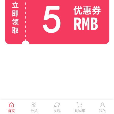





首页
分类
发现
购物车
我的