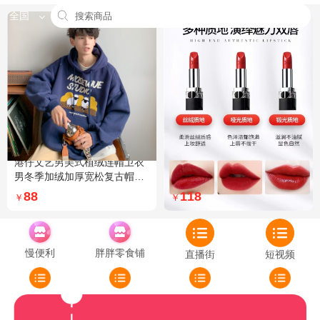
全国
港仔文艺男美式植绒连帽卫衣
Dior迪奥全新烈艳蓝金口红品
男冬季加绒加厚宽松复古帽衫
牌授权经典藤格纹饰带丝绒质
外套 XXL 加绒 5XL 灰色加绒
地999色号传奇红唇哑光 哑光
88
118
￥
￥
772
慢便利
胖胖零食铺
直播街
短视频