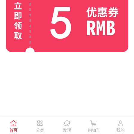





首页
分类
发现
购物车
我的