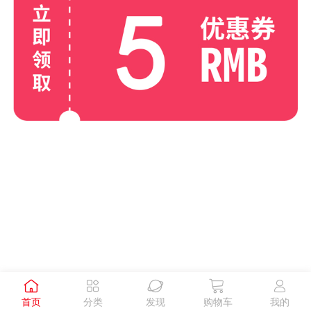





首页
分类
发现
购物车
我的