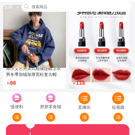
全国
港仔文艺男美式植绒连帽卫衣
Dior迪奥全新烈艳蓝金口红品
男冬季加绒加厚宽松复古帽衫
牌授权经典藤格纹饰带丝绒质
外套 XXL 加绒 5XL 灰色加绒
地999色号传奇红唇哑光 哑光
88
118
￥
￥
772
慢便利
胖胖零食铺
直播街
短视频