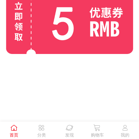





首页
分类
发现
购物车
我的