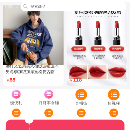
全国
港仔文艺男美式植绒连帽卫衣
Dior迪奥全新烈艳蓝金口红品
男冬季加绒加厚宽松复古帽衫
牌授权经典藤格纹饰带丝绒质
外套 XXL 加绒 5XL 灰色加绒
地999色号传奇红唇哑光 哑光
88
118
￥
￥
772
慢便利
胖胖零食铺
直播街
短视频