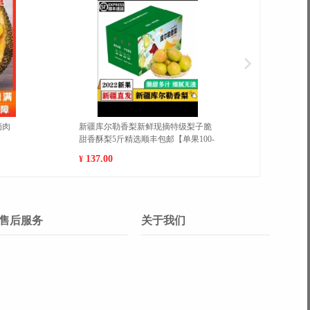
】医用人体红外线耳温仪高
香蕉脆片水果干芭蕉干香脆可口休闲
电家庭必备婴儿儿童可用额
零食学生零食
枪 白色 充电款
6.80
¥
售后服务
关于我们