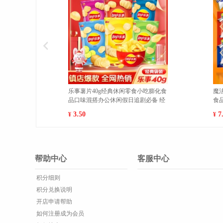
黄肉菠萝蜜新鲜水果当季现摘肉
新疆库尔勒香梨新鲜现摘特级梨子
 热卖 10-14斤
甜香酥梨5斤精选顺丰包邮【单果10
120g】 大果(500g以上
.00
137.00
¥
帮助中心
客服中心
积分细则
积分兑换说明
开店申请帮助
如何注册成为会员