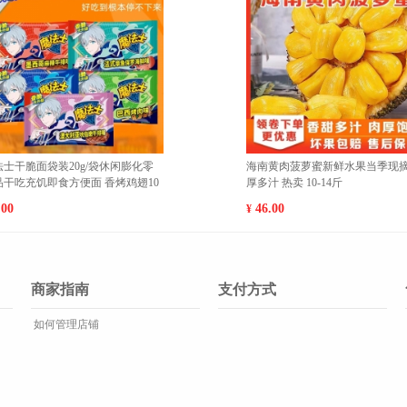
脆
福建平和红心柚蜜柚当季水果新鲜红
【邻药堂
0-
肉柚包邮 小果（15-20cm） 5斤
精准度充
温枪测温
35.00
39.90
¥
¥
商家指南
支付方式
如何管理店铺