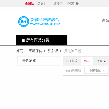
全国站
[切换 ]
请登录
免费注册
商品
店
所有商品分类
首页
医药保健
滋补品
灵芝孢子粉
>
>
>
最近浏览
排序方式：
默认
销量
商品所在地：
不限地区