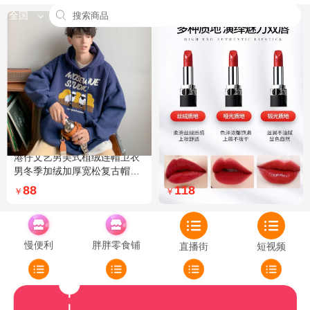
全国
港仔文艺男美式植绒连帽卫衣
Dior迪奥全新烈艳蓝金口红品
男冬季加绒加厚宽松复古帽衫
牌授权经典藤格纹饰带丝绒质
外套 XXL 加绒 5XL 灰色加绒
地999色号传奇红唇哑光 哑光
88
118
￥
￥
772
慢便利
胖胖零食铺
直播街
短视频