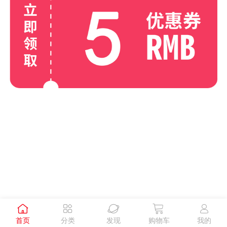





首页
分类
发现
购物车
我的