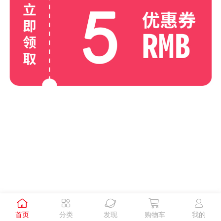





首页
分类
发现
购物车
我的