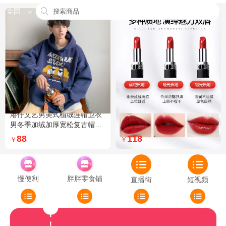
全国
港仔文艺男美式植绒连帽卫衣
Dior迪奥全新烈艳蓝金口红品
男冬季加绒加厚宽松复古帽衫
牌授权经典藤格纹饰带丝绒质
外套 XXL 加绒 5XL 灰色加绒
地999色号传奇红唇哑光 哑光
88
118
￥
￥
772
慢便利
胖胖零食铺
直播街
短视频