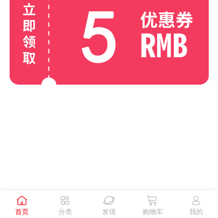





首页
分类
发现
购物车
我的