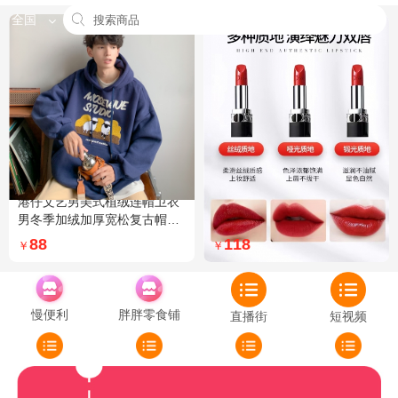
全国
港仔文艺男美式植绒连帽卫衣
Dior迪奥全新烈艳蓝金口红品
男冬季加绒加厚宽松复古帽衫
牌授权经典藤格纹饰带丝绒质
外套 XXL 加绒 5XL 灰色加绒
地999色号传奇红唇哑光 哑光
88
118
￥
￥
772
慢便利
胖胖零食铺
直播街
短视频