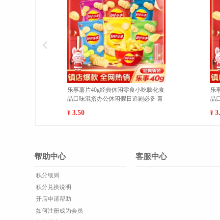
膨化食
乐事薯片40g经典休闲零食小吃膨化食
魔法士
备 烧
品口味混搭办公休闲假日追剧必备 经
食品干
典原味 1
10包 1
3.50
7.00
¥
¥
帮助中心
客服中心
积分细则
积分兑换说明
开店申请帮助
如何注册成为会员