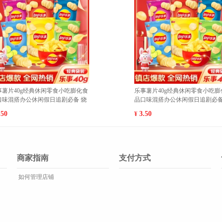
干脆面袋装20g/袋休闲膨化零
魔法士干脆面袋装20g/袋休闲膨化零
吃充饥即食方便面 吮指嫩牛排
食品干吃充饥即食方便面 香烤鸡翅1
包 1
7.00
¥
商家指南
支付方式
如何管理店铺