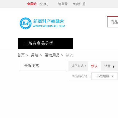
全国站
[切换 ]
请登录
免费注册
商品
店
所有商品分类
首页
男装
运动用品
泳衣
>
>
>
最近浏览
排序方式：
默认
销量
商品所在地：
不限地区