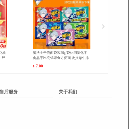
魔法士干脆面袋装20g/袋休闲膨化零
新疆库尔
0
食品干吃充饥即食方便面 巴西烤肉10
甜香酥梨5
包 1
120g】 大
7.00
77.00
¥
¥
售后服务
关于我们