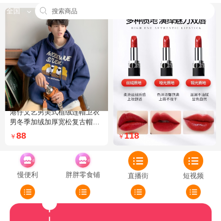
全国
港仔文艺男美式植绒连帽卫衣
Dior迪奥全新烈艳蓝金口红品
男冬季加绒加厚宽松复古帽衫
牌授权经典藤格纹饰带丝绒质
外套 XXL 加绒 5XL 灰色加绒
地999色号传奇红唇哑光 哑光
88
118
￥
￥
772
慢便利
胖胖零食铺
直播街
短视频