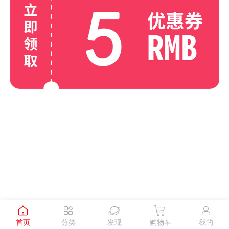





首页
分类
发现
购物车
我的