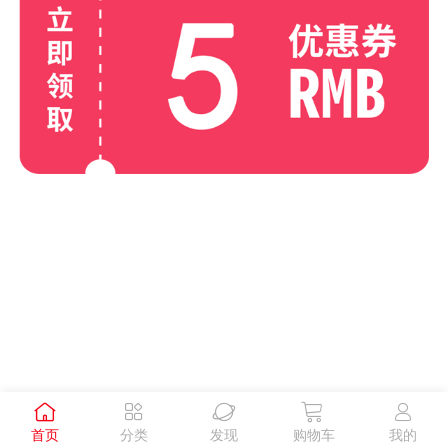





首页
分类
发现
购物车
我的