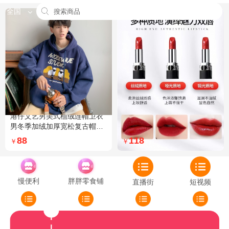
全国
港仔文艺男美式植绒连帽卫衣
Dior迪奥全新烈艳蓝金口红品
男冬季加绒加厚宽松复古帽衫
牌授权经典藤格纹饰带丝绒质
外套 XXL 加绒 5XL 灰色加绒
地999色号传奇红唇哑光 哑光
88
118
￥
￥
772
慢便利
胖胖零食铺
直播街
短视频