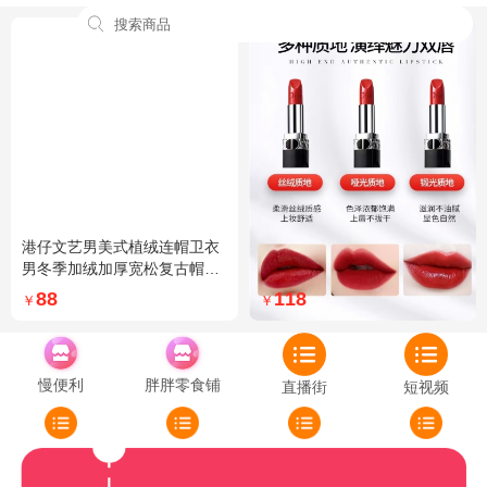
全国
港仔文艺男美式植绒连帽卫衣
Dior迪奥全新烈艳蓝金口红品
男冬季加绒加厚宽松复古帽衫
牌授权经典藤格纹饰带丝绒质
外套 XXL 加绒 5XL 灰色加绒
地999色号传奇红唇哑光 哑光
88
118
￥
￥
772
慢便利
胖胖零食铺
直播街
短视频