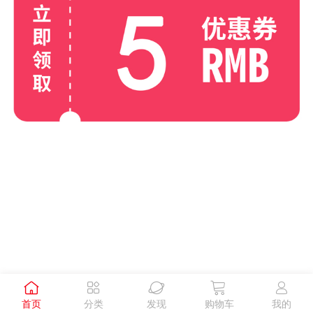





首页
分类
发现
购物车
我的