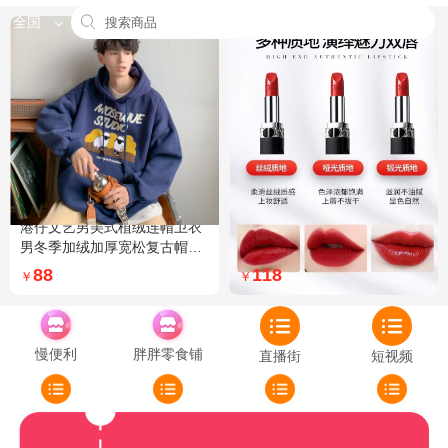
全国
港仔文艺男美式植绒连帽卫衣
Dior迪奥全新烈艳蓝金口红品
男冬季加绒加厚宽松复古帽衫
牌授权经典藤格纹饰带丝绒质
外套 XXL 加绒 5XL 灰色加绒
地999色号传奇红唇哑光 哑光
88
118
￥
￥
772
慢便利
胖胖零食铺
直播街
短视频