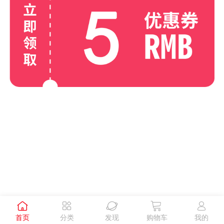





首页
分类
发现
购物车
我的