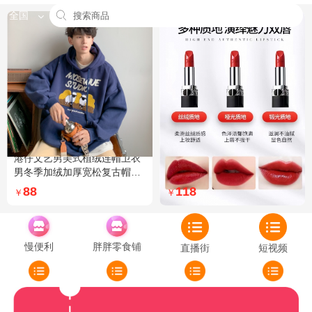
全国
港仔文艺男美式植绒连帽卫衣
Dior迪奥全新烈艳蓝金口红品
男冬季加绒加厚宽松复古帽衫
牌授权经典藤格纹饰带丝绒质
外套 XXL 加绒 5XL 灰色加绒
地999色号传奇红唇哑光 哑光
88
118
￥
￥
772
慢便利
胖胖零食铺
直播街
短视频