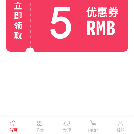





首页
分类
发现
购物车
我的