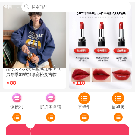
全国
港仔文艺男美式植绒连帽卫衣
Dior迪奥全新烈艳蓝金口红品
男冬季加绒加厚宽松复古帽衫
牌授权经典藤格纹饰带丝绒质
外套 XXL 加绒 5XL 灰色加绒
地999色号传奇红唇哑光 哑光
88
118
￥
￥
772
慢便利
胖胖零食铺
直播街
短视频