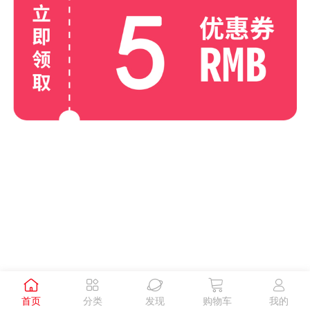





首页
分类
发现
购物车
我的