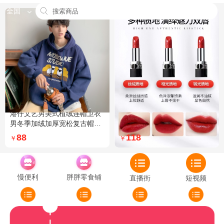
全国
港仔文艺男美式植绒连帽卫衣
Dior迪奥全新烈艳蓝金口红品
男冬季加绒加厚宽松复古帽衫
牌授权经典藤格纹饰带丝绒质
外套 XXL 加绒 5XL 灰色加绒
地999色号传奇红唇哑光 哑光
88
118
￥
￥
772
慢便利
胖胖零食铺
直播街
短视频