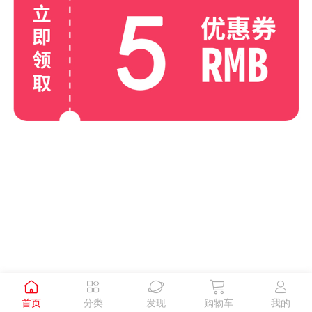





首页
分类
发现
购物车
我的