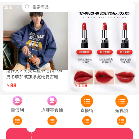
全国
港仔文艺男美式植绒连帽卫衣
Dior迪奥全新烈艳蓝金口红品
男冬季加绒加厚宽松复古帽衫
牌授权经典藤格纹饰带丝绒质
外套 XXL 加绒 5XL 灰色加绒
地999色号传奇红唇哑光 哑光
88
118
￥
￥
772
慢便利
胖胖零食铺
直播街
短视频