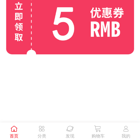





首页
分类
发现
购物车
我的