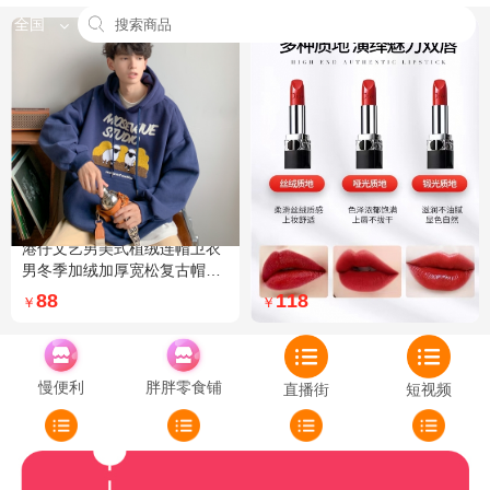
全国
港仔文艺男美式植绒连帽卫衣
Dior迪奥全新烈艳蓝金口红品
男冬季加绒加厚宽松复古帽衫
牌授权经典藤格纹饰带丝绒质
外套 XXL 加绒 5XL 灰色加绒
地999色号传奇红唇哑光 哑光
88
118
￥
￥
772
慢便利
胖胖零食铺
直播街
短视频