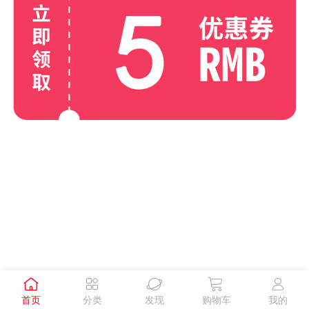





首页
分类
发现
购物车
我的