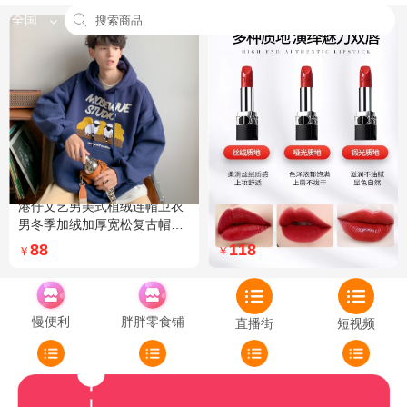
全国
港仔文艺男美式植绒连帽卫衣
Dior迪奥全新烈艳蓝金口红品
男冬季加绒加厚宽松复古帽衫
牌授权经典藤格纹饰带丝绒质
外套 XXL 加绒 5XL 灰色加绒
地999色号传奇红唇哑光 哑光
88
118
￥
￥
772
慢便利
胖胖零食铺
直播街
短视频