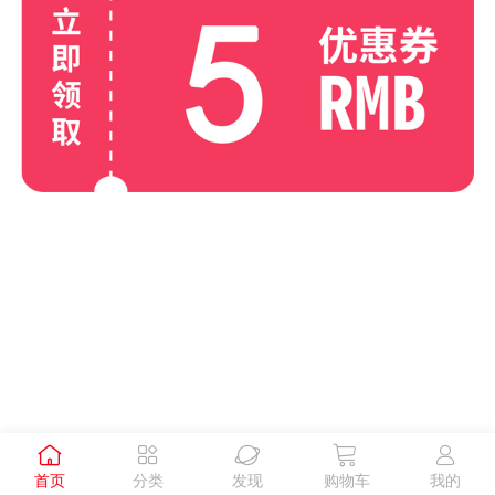





首页
分类
发现
购物车
我的