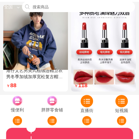
全国
港仔文艺男美式植绒连帽卫衣
Dior迪奥全新烈艳蓝金口红品
男冬季加绒加厚宽松复古帽衫
牌授权经典藤格纹饰带丝绒质
外套 XXL 加绒 5XL 灰色加绒
地999色号传奇红唇哑光 哑光
88
118
￥
￥
772
慢便利
胖胖零食铺
直播街
短视频