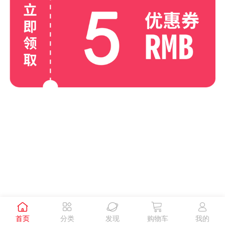





首页
分类
发现
购物车
我的