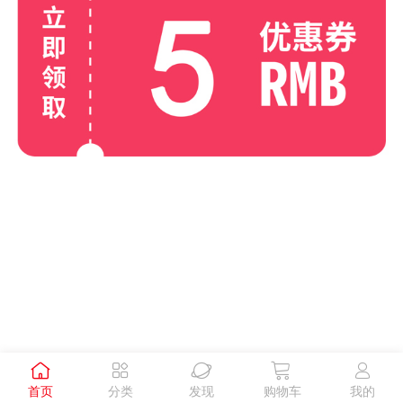





首页
分类
发现
购物车
我的