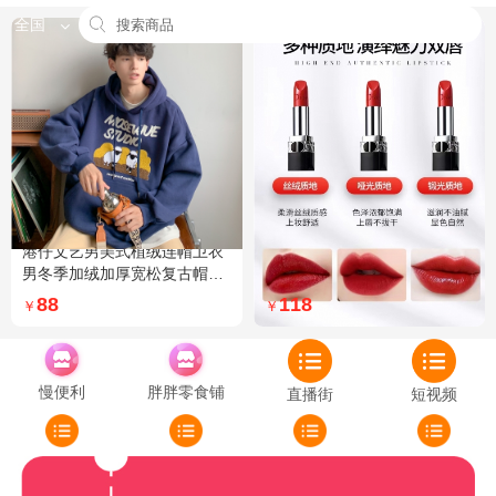
全国
港仔文艺男美式植绒连帽卫衣
Dior迪奥全新烈艳蓝金口红品
男冬季加绒加厚宽松复古帽衫
牌授权经典藤格纹饰带丝绒质
外套 XXL 加绒 5XL 灰色加绒
地999色号传奇红唇哑光 哑光
88
118
￥
￥
772
慢便利
胖胖零食铺
直播街
短视频