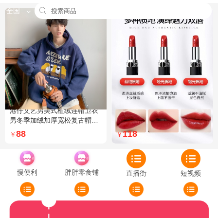
全国
港仔文艺男美式植绒连帽卫衣
Dior迪奥全新烈艳蓝金口红品
男冬季加绒加厚宽松复古帽衫
牌授权经典藤格纹饰带丝绒质
外套 XXL 加绒 5XL 灰色加绒
地999色号传奇红唇哑光 哑光
88
118
￥
￥
772
慢便利
胖胖零食铺
直播街
短视频