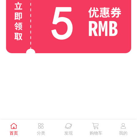





首页
分类
发现
购物车
我的