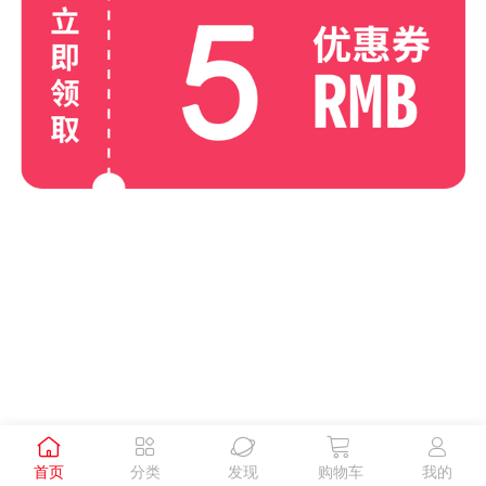





首页
分类
发现
购物车
我的