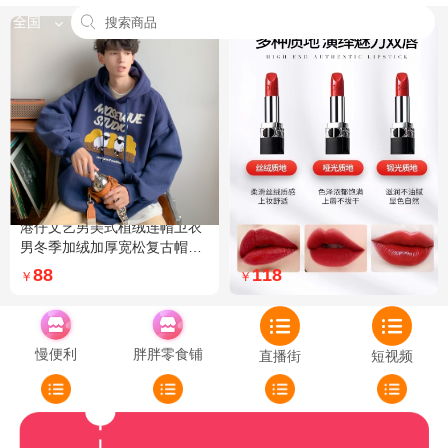
全国
港仔文艺男美式植绒连帽卫衣
Dior迪奥全新烈艳蓝金口红品
男冬季加绒加厚宽松复古帽衫
牌授权经典藤格纹饰带丝绒质
外套 XXL 加绒 5XL 灰色加绒
地999色号传奇红唇哑光 哑光
88
118
￥
￥
772
慢便利
胖胖零食铺
直播街
短视频