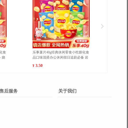
法士干脆面袋装20g/袋休闲膨化零
魔法士干脆面袋装20g/袋休闲膨
品干吃充饥即食方便面 吮指嫩牛排
食品干吃充饥即食方便面 香烤鸡
包 1
包 1
7.00
7.00
¥
售后服务
关于我们