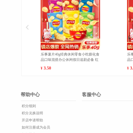
乐事薯片40g经典休闲零食小吃膨化食
乐事薯片40g经典休闲零食
品口味混搭办公休闲假日追剧必备 烧
品口味混搭办公休闲假日追
烤味 1
烧海苔味 1
3.50
3.50
¥
¥
帮助中心
客服中心
积分细则
积分兑换说明
开店申请帮助
如何注册成为会员