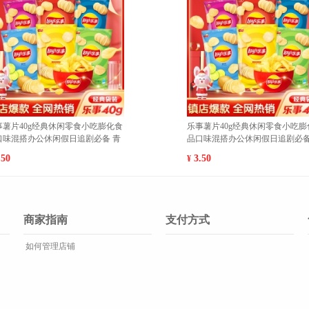
小吃膨化食
乐事薯片40g经典休闲零食小吃膨化食
魔
剧必备 岩
品口味混搭办公休闲假日追剧必备 经
食
典原味 1
10
3.50
¥
¥
商家指南
支付方式
如何管理店铺