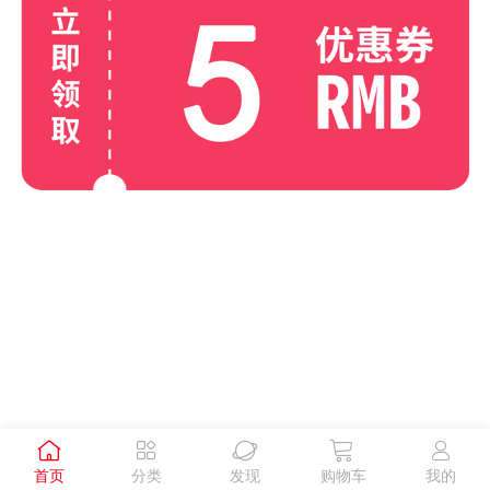





首页
分类
发现
购物车
我的