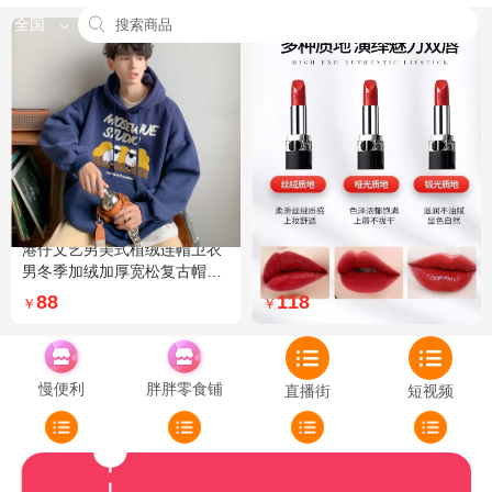
全国
港仔文艺男美式植绒连帽卫衣
Dior迪奥全新烈艳蓝金口红品
男冬季加绒加厚宽松复古帽衫
牌授权经典藤格纹饰带丝绒质
外套 XXL 加绒 5XL 灰色加绒
地999色号传奇红唇哑光 哑光
88
118
￥
￥
772
慢便利
胖胖零食铺
直播街
短视频