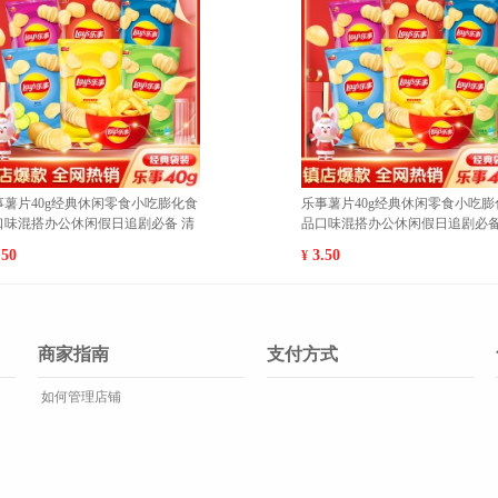
零
魔法士干脆面袋装20g/袋休闲膨化零
爱敬粉底
10
食品干吃充饥即食方便面 巴西烤肉10
不脱妆控
包 1
水润遮瑕#
7.00
99.00
¥
¥
商家指南
支付方式
如何管理店铺