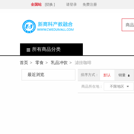
全国站
[切换 ]
请登录
免费注册
商品
店
所有商品分类
首页
零食
乳品冲饮
滤挂咖啡
>
>
>
最近浏览
排序方式：
默认
销量
商品所在地：
不限地区