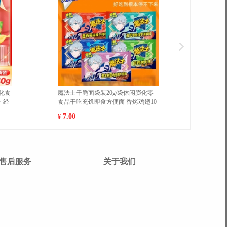
液干皮油皮遮瑕保湿24h持久
【邻药堂】医用人体红外线耳温仪高
油水润奶油肌轻薄服帖保湿
精准度充电家庭必备婴儿儿童可用额
23
温枪测温枪 白色 充电款
39.90
¥
售后服务
关于我们