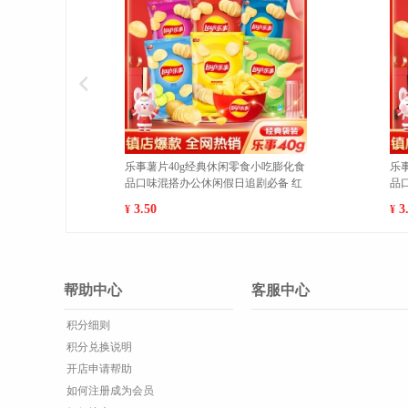
薯片40g经典休闲零食小吃膨化食
魔法士干脆面袋装20g/袋休闲膨化
味混搭办公休闲假日追剧必备 经
食品干吃充饥即食方便面 香烤鸡翅
味 1
包 1
50
7.00
¥
帮助中心
客服中心
积分细则
积分兑换说明
开店申请帮助
如何注册成为会员