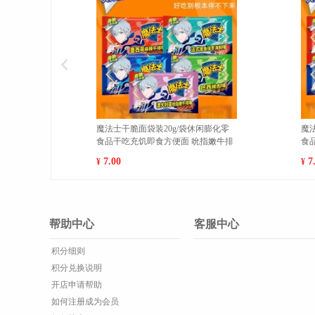
20g/袋休闲膨化零
魔法士干脆面袋装20g/袋休闲膨化零
食方便面 香烤鸡翅10
食品干吃充饥即食方便面 巴西烤肉10
包 1
7.00
¥
帮助中心
客服中心
积分细则
积分兑换说明
开店申请帮助
如何注册成为会员