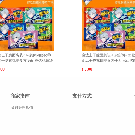
薇诺娜舒敏保湿特护霜敏感肌补水修
天然植物软肌牛油
护屏障面霜护肤品维稳 50g
润平衡水油紫苏水
258.00
89.00
¥
¥
商家指南
支付方式
如何管理店铺