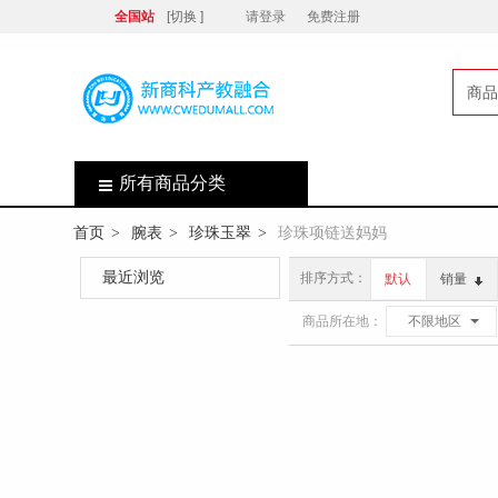
全国站
[切换 ]
请登录
免费注册
商品
店
所有商品分类
首页
腕表
珍珠玉翠
珍珠项链送妈妈
>
>
>
最近浏览
排序方式：
默认
销量
商品所在地：
不限地区