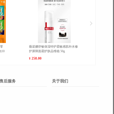
果乳液改善粗糙温
蔡徐坤小黑子表情包鸡你太美春夏短
袖篮球上衣潮 39 自选图案告诉客服
20.00
¥
售后服务
关于我们