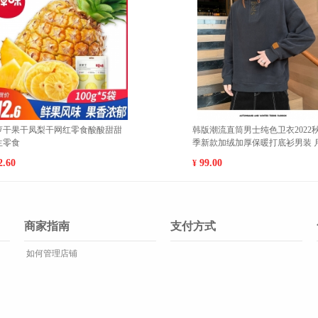
酸甜甜
韩版潮流直筒男士纯色卫衣2022秋冬
蓝莓
季新款加绒加厚保暖打底衫男装 月销
闲零
2000+ XXL 加绒
99.00
11.
¥
¥
商家指南
支付方式
如何管理店铺