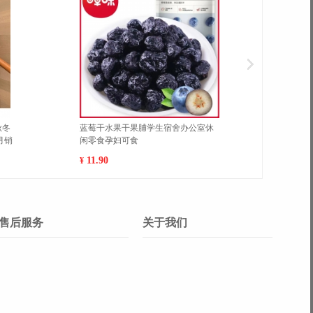
干水果干果脯学生宿舍办公室休
韩国进口食品慈恩岛猫儿型饼干海
食孕妇可食
味脆条贝壳脆儿童分享零食 混合口
*3（下单备注，默认各一）
90
28.80
¥
售后服务
关于我们