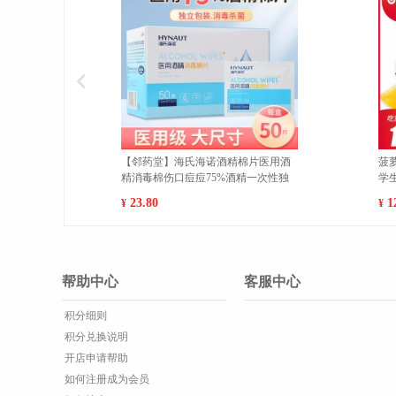
【邻药堂】海氏海诺酒精棉片医用酒
菠萝干果干凤梨干网红零食酸
精消毒棉伤口痘痘75%酒精一次性独
学生零食
立包装 50片每盒 3盒
23.80
12.60
¥
帮助中心
客服中心
积分细则
积分兑换说明
开店申请帮助
如何注册成为会员