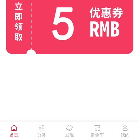





首页
分类
发现
购物车
我的