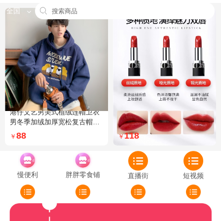
全国
港仔文艺男美式植绒连帽卫衣
Dior迪奥全新烈艳蓝金口红品
男冬季加绒加厚宽松复古帽衫
牌授权经典藤格纹饰带丝绒质
外套 XXL 加绒 5XL 灰色加绒
地999色号传奇红唇哑光 哑光
88
118
￥
￥
772
慢便利
胖胖零食铺
直播街
短视频