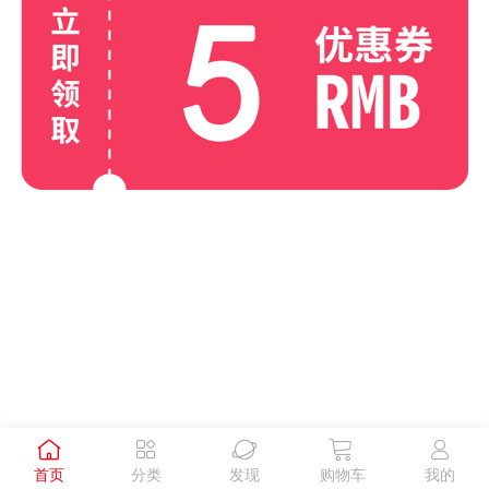





首页
分类
发现
购物车
我的