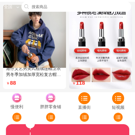
全国
港仔文艺男美式植绒连帽卫衣
Dior迪奥全新烈艳蓝金口红品
男冬季加绒加厚宽松复古帽衫
牌授权经典藤格纹饰带丝绒质
外套 XXL 加绒 5XL 灰色加绒
地999色号传奇红唇哑光 哑光
88
118
￥
￥
772
慢便利
胖胖零食铺
直播街
短视频