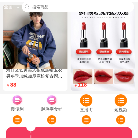
全国
港仔文艺男美式植绒连帽卫衣
Dior迪奥全新烈艳蓝金口红品
男冬季加绒加厚宽松复古帽衫
牌授权经典藤格纹饰带丝绒质
外套 XXL 加绒 5XL 灰色加绒
地999色号传奇红唇哑光 哑光
88
118
￥
￥
772
慢便利
胖胖零食铺
直播街
短视频