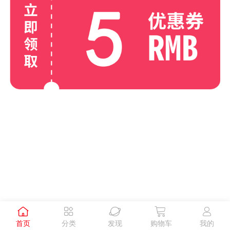





首页
分类
发现
购物车
我的