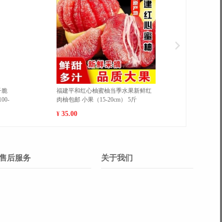
干果脯学生宿舍休闲零
【邻药堂】海氏海诺酒精棉片医用酒
精消毒棉伤口痘痘75%酒精一次性独
立包装 50片每盒 3盒
23.80
¥
售后服务
关于我们