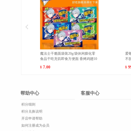
勒香梨新鲜现摘特级梨子脆
福建平和红心柚蜜柚当季水果新鲜红
斤精选顺丰包邮【单果100-
肉柚包邮 小果（15-20cm） 5斤
果(500g以上
35.00
¥
帮助中心
客服中心
积分细则
积分兑换说明
开店申请帮助
如何注册成为会员