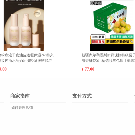
香蕉脆片水果干芭蕉干香脆可口休闲
蔓越莓干水果
零食学生零食
食办公室零食
6.80
9.80
¥
¥
商家指南
支付方式
如何管理店铺