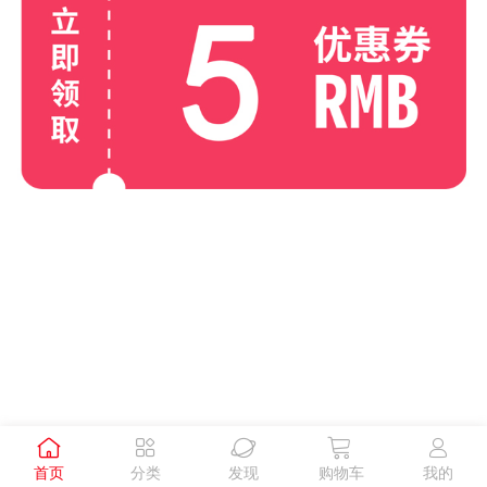





首页
分类
发现
购物车
我的