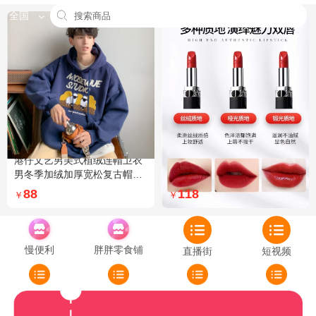
全国
港仔文艺男美式植绒连帽卫衣
Dior迪奥全新烈艳蓝金口红品
男冬季加绒加厚宽松复古帽衫
牌授权经典藤格纹饰带丝绒质
外套 XXL 加绒 5XL 灰色加绒
地999色号传奇红唇哑光 哑光
88
118
￥
￥
772
慢便利
胖胖零食铺
直播街
短视频