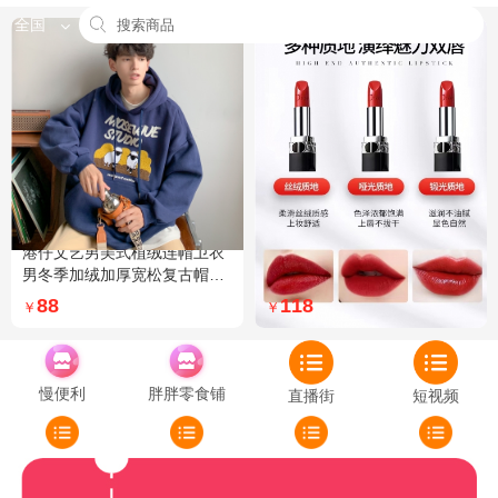
全国
港仔文艺男美式植绒连帽卫衣
Dior迪奥全新烈艳蓝金口红品
男冬季加绒加厚宽松复古帽衫
牌授权经典藤格纹饰带丝绒质
外套 XXL 加绒 5XL 灰色加绒
地999色号传奇红唇哑光 哑光
88
118
￥
￥
772
慢便利
胖胖零食铺
直播街
短视频