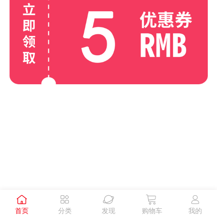





首页
分类
发现
购物车
我的