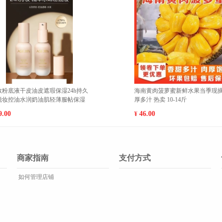
级梨子脆
福建平和红心柚蜜柚当季水果新鲜红
香
果100-
肉柚包邮 小果（15-20cm） 9斤
零
28.00
6
¥
¥
商家指南
支付方式
如何管理店铺