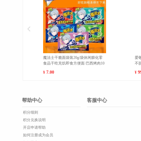
海南黄肉菠萝蜜新鲜水果当季现摘肉
新疆库尔勒香梨新鲜现摘特
厚多汁 热卖 10-14斤
甜香酥梨5斤精选顺丰包邮【单
120g】 大果(500g以上
46.00
137.00
¥
¥
帮助中心
客服中心
积分细则
积分兑换说明
开店申请帮助
如何注册成为会员