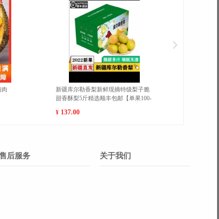
蕉脆片水果干芭蕉干香脆可口休闲
蔓越莓干水果干果脯学生宿舍休
食学生零食
食办公室零食
.80
9.80
¥
售后服务
关于我们