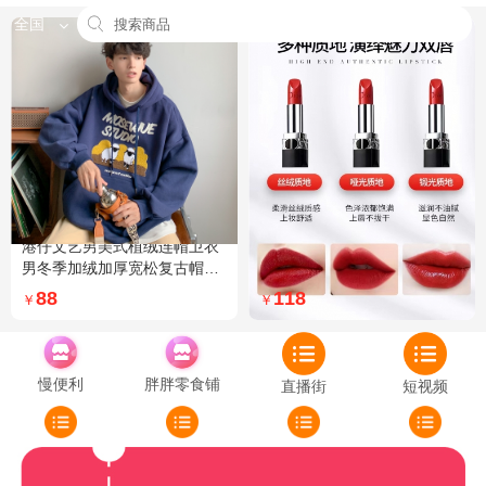
全国
港仔文艺男美式植绒连帽卫衣
Dior迪奥全新烈艳蓝金口红品
男冬季加绒加厚宽松复古帽衫
牌授权经典藤格纹饰带丝绒质
外套 XXL 加绒 5XL 灰色加绒
地999色号传奇红唇哑光 哑光
88
118
￥
￥
772
慢便利
胖胖零食铺
直播街
短视频