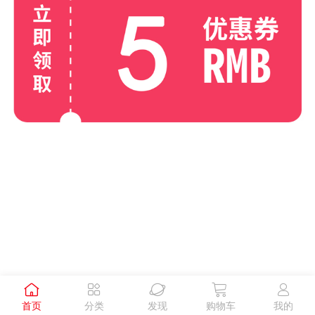





首页
分类
发现
购物车
我的