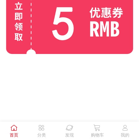





首页
分类
发现
购物车
我的