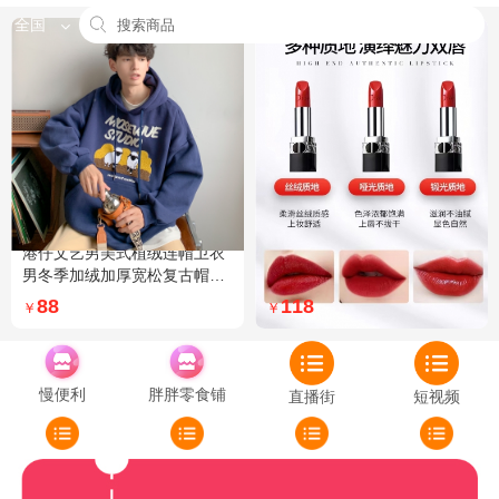
全国
港仔文艺男美式植绒连帽卫衣
Dior迪奥全新烈艳蓝金口红品
男冬季加绒加厚宽松复古帽衫
牌授权经典藤格纹饰带丝绒质
外套 XXL 加绒 5XL 灰色加绒
地999色号传奇红唇哑光 哑光
88
118
￥
￥
772
慢便利
胖胖零食铺
直播街
短视频