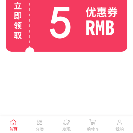





首页
分类
发现
购物车
我的