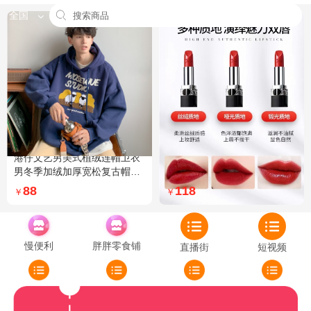
全国
港仔文艺男美式植绒连帽卫衣
Dior迪奥全新烈艳蓝金口红品
男冬季加绒加厚宽松复古帽衫
牌授权经典藤格纹饰带丝绒质
外套 XXL 加绒 5XL 灰色加绒
地999色号传奇红唇哑光 哑光
88
118
￥
￥
772
慢便利
胖胖零食铺
直播街
短视频