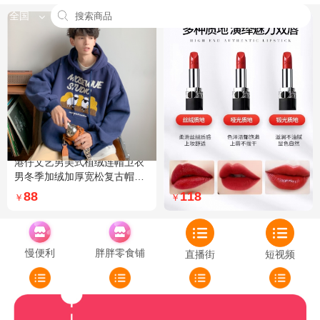
全国
港仔文艺男美式植绒连帽卫衣
Dior迪奥全新烈艳蓝金口红品
男冬季加绒加厚宽松复古帽衫
牌授权经典藤格纹饰带丝绒质
外套 XXL 加绒 5XL 灰色加绒
地999色号传奇红唇哑光 哑光
88
118
￥
￥
772
慢便利
胖胖零食铺
直播街
短视频