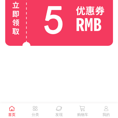





首页
分类
发现
购物车
我的