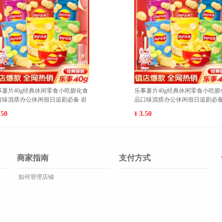
闲膨化零
魔法士干脆面袋装20g/袋休闲膨化零
科
指嫩牛排
食品干吃充饥即食方便面 巴西烤肉10
收
包 1
闭口
7.00
5
¥
¥
商家指南
支付方式
如何管理店铺