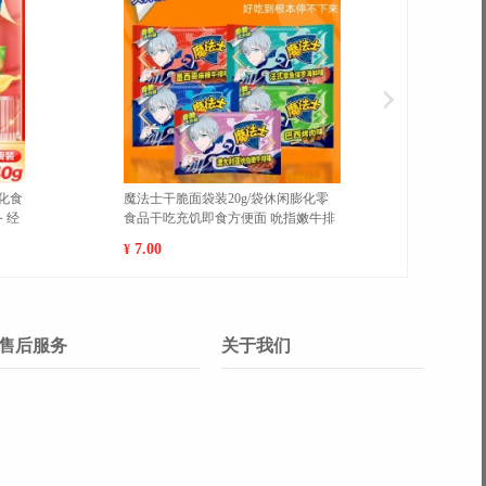
颜氏金盏花爽肤水精华水官方授权
香蕉脆片水果干芭蕉干香脆可口
毛孔湿敷水补水祛痘舒缓净澈油痘
零食学生零食
 500ml
70.00
6.80
¥
售后服务
关于我们