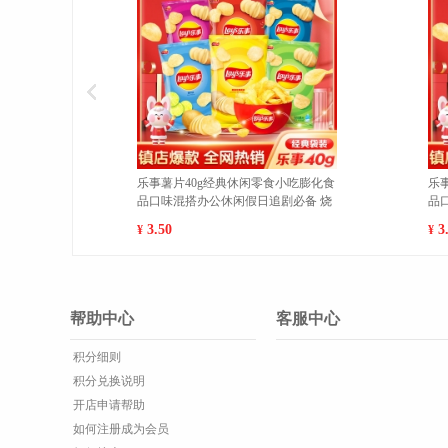
乐事薯片40g经典休闲零食小吃膨化食
魔法士干脆面袋装20g/袋休
品口味混搭办公休闲假日追剧必备 经
食品干吃充饥即食方便面 吮
典原味 1
10包 1
3.50
7.00
¥
¥
帮助中心
客服中心
积分细则
积分兑换说明
开店申请帮助
如何注册成为会员