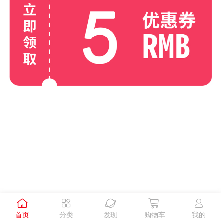





首页
分类
发现
购物车
我的