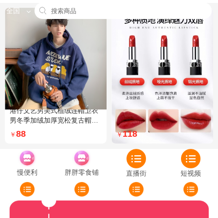
全国
港仔文艺男美式植绒连帽卫衣
Dior迪奥全新烈艳蓝金口红品
男冬季加绒加厚宽松复古帽衫
牌授权经典藤格纹饰带丝绒质
外套 XXL 加绒 5XL 灰色加绒
地999色号传奇红唇哑光 哑光
88
118
￥
￥
772
慢便利
胖胖零食铺
直播街
短视频