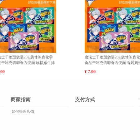
g/袋休闲膨化零
新疆库尔勒香梨新鲜现摘特级梨子脆
面 巴西烤肉10
甜香酥梨5斤精选顺丰包邮【单果100-
120g】 大果(500g以上
137.00
¥
商家指南
支付方式
如何管理店铺