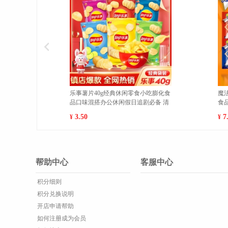
魔法士干脆面袋装20g/袋休闲膨化零
魔法士干脆面袋装20
食品干吃充饥即食方便面 香烤鸡翅10
食品干吃充饥即食方便
包 1
包 1
7.00
7.00
¥
¥
帮助中心
客服中心
积分细则
积分兑换说明
开店申请帮助
如何注册成为会员