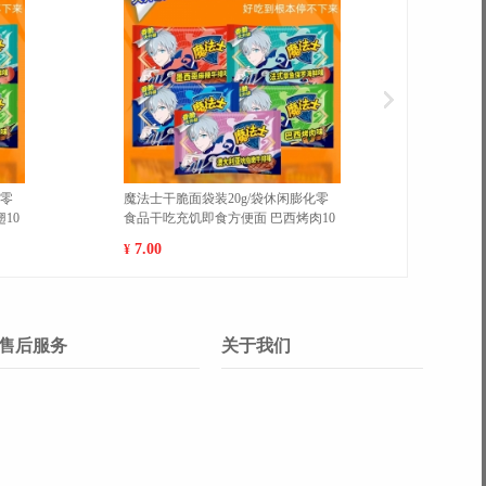
福建平和红心柚蜜柚当季水果新鲜红
【邻药堂】医用人体红外
肉柚包邮 小果（15-20cm） 9斤
精准度充电家庭必备婴儿
温枪测温枪 白色 充电款
28.00
39.90
¥
¥
售后服务
关于我们