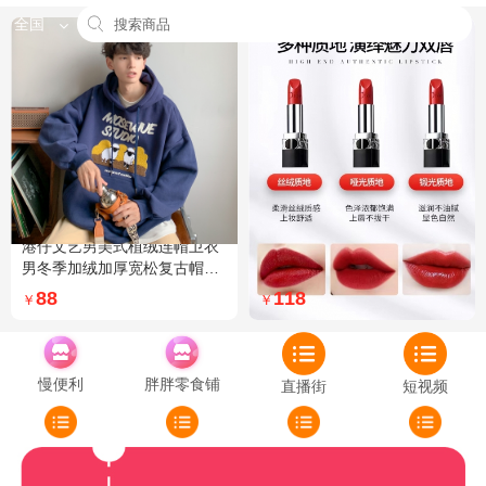
全国
港仔文艺男美式植绒连帽卫衣
Dior迪奥全新烈艳蓝金口红品
男冬季加绒加厚宽松复古帽衫
牌授权经典藤格纹饰带丝绒质
外套 XXL 加绒 5XL 灰色加绒
地999色号传奇红唇哑光 哑光
88
118
￥
￥
772
慢便利
胖胖零食铺
直播街
短视频