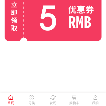





首页
分类
发现
购物车
我的